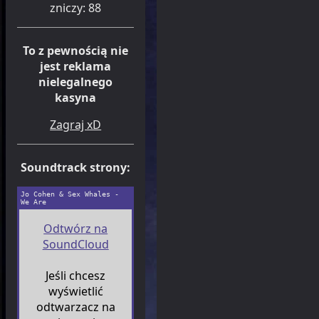
zniczy: 88
To z pewnością nie
jest reklama
nielegalnego
kasyna
Zagraj xD
Soundtrack strony:
Jo Cohen & Sex Whales -
We Are
Odtwórz na
SoundCloud
Jeśli chcesz
wyświetlić
odtwarzacz na