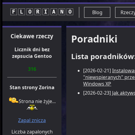
Blog
Rzecz
Ciekawe rzeczy
Poradniki
Licznik dni bez
Lista poradników
zepsucia Gentoo
316
[2026-02-21]
Instalowa
"niewspieranych" prz
Windows XP
Stan strony Zorina
[2026-02-23]
Jak aktyw
Strona nie żyje...
Zapal znicza
Liczba zapalonych